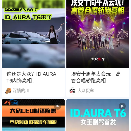
这还是大众？ID AURA
埃安十周年太会玩！高
T6内饰亮相！
管合唱轿跑亮相
深情的川柏树1397
大众侃车