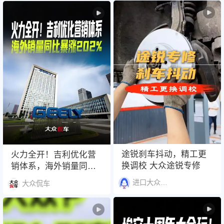
MomentaR7世界模型 #
大众9X #大众9X物理AI
首车
途锐刹车抖动，精工更
火力全开！吉利优化营
换调校 大众途锐专修
销体系，海外销量同比
暴涨202%#吉利汽车集
进口大众高端服务
大众侃车
团