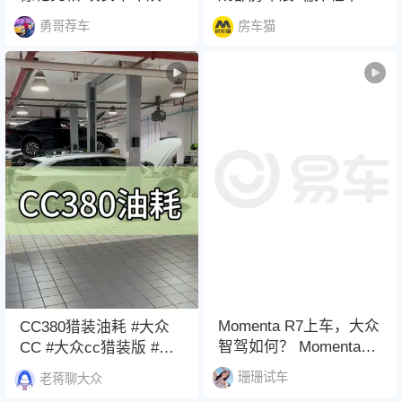
新，新车Ray7惊艳亮
车亮相9月19-21日成都
勇哥荐车
房车猫
相！#埃安第十年 #埃安
房车展 #房车展 #成都房
发布全新车系ray #昊铂
车展 #轻卡房车
埃安7月销量同比增长32
#埃安ray7
Momenta R7上车，大众
CC380猎装油耗 #大众
智驾如何？ Momenta
CC #大众cc猎装版 #贵
R7上车，谁说大众辅助
阳老蒋 #旅行车
珊珊试车
老蒋聊大众
驾驶不行？#大众9X首发