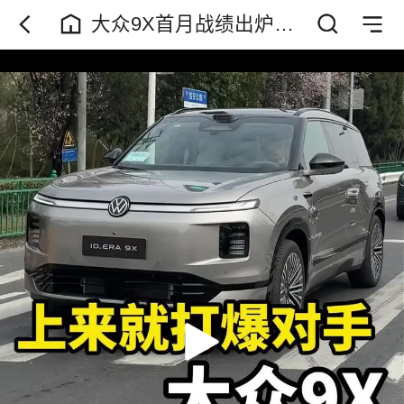
大众9X首月战绩出炉：
5000多台，榜首 亮相之
初，大众ID.ERA 9X便被
市场普遍看衰，而今其
用首月五千多台的销量
证明了自身的实力，这
台车都有什么亮点？来
看下吧。