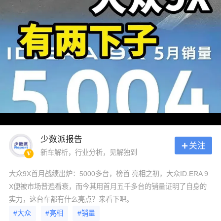
少数派报告
关注
新车解析，行业分析，见解独到
大众9X首月战绩出炉：5000多台，榜首 亮相之初，大众ID.ERA 9
X便被市场普遍看衰，而今其用首月五千多台的销量证明了自身的
实力，这台车都有什么亮点？来看下吧。
#大众
#亮相
#销量