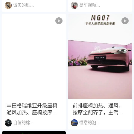
风、按摩、方向盘加热
诚实的斑点狗1517
易车视频说明书
丰田格瑞维亚升级座椅
前排座椅加热、通风、
通风加热、座椅按摩、
按摩全配齐了，主驾还
腰部支撑~
能自动调温湿，夏天出
自信的棉花糖龙猫1539
惬意的泡泡眼金鱼1421
汗冬天冷都不怕。副驾
还有专属美妆台，出门