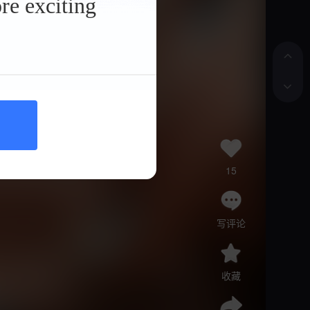
re exciting
点击下
15
写评论
收藏