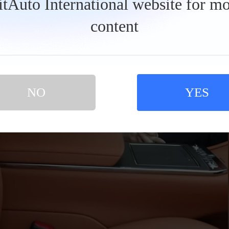
BitAuto International website for mo
content
NO
YES