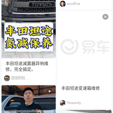
色，能跟猛禽掰手腕的
wuxiEva
25款丰田坦途高性能版
坦途TRDPro
丰田坦途减震器异响维
修，完全搞定。
自信的牡丹花1532
丰田坦途变速箱维修
Howardyunnan