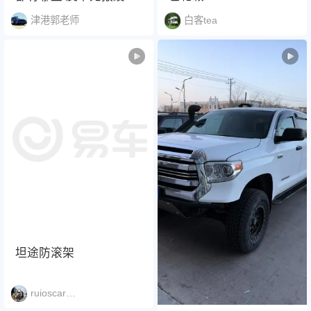
限，可以做旅居手续的
津港郭老师
白客tea
皮卡都有哪些
坦途防滚架
ruioscar220125