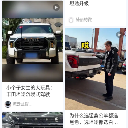
坦途升级
绮丽的微笑小兔1485
小个子女生的大玩具：
丰田坦途沉浸式驾驶
流云蓝帽店长
为什么选猛禽公羊都选
黑色，选坦途都选白