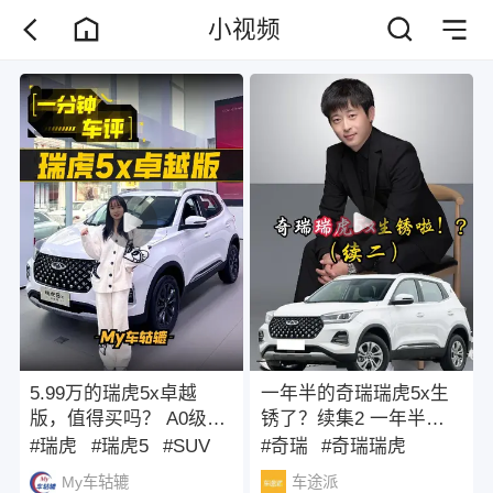
小视频
5.99万的瑞虎5x卓越
一年半的奇瑞瑞虎5x生
版，值得买吗？ A0级
锈了？续集2 一年半的
SUV又添新成员，瑞虎
奇瑞瑞虎5x生锈了？
#瑞虎
#瑞虎5
#SUV
#奇瑞
#奇瑞瑞虎
5x卓越版，限时售价
#奇瑞瑞虎5
My车轱辘
车途派