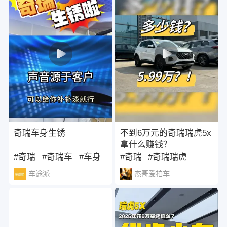
奇瑞车身生锈
不到6万元的奇瑞瑞虎5x
拿什么赚钱？
#奇瑞
#奇瑞车
#车身
#奇瑞
#奇瑞瑞虎
#奇瑞瑞虎5
车途派
杰哥爱拍车