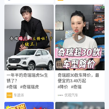
5.99万元。
一年半的奇瑞瑞虎5x生
奇瑞超30款车降价，最
锈了？
便宜的3.49万起
#奇瑞
#奇瑞瑞虎
#降价
#奇瑞
#奇瑞瑞虎5
车途派
优视汽车