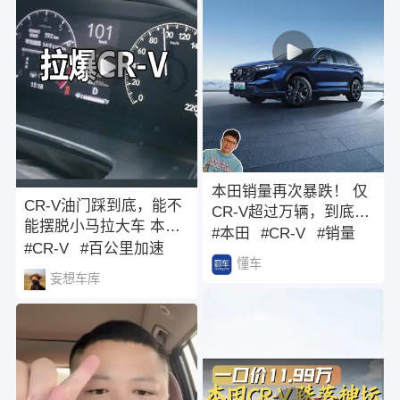
本田销量再次暴跌！ 仅
CR-V油门踩到底，能不
CR-V超过万辆，到底发
能摆脱小马拉大车 本田
生什么了？#东风本田
#本田
#CR-V
#销量
CR-V百公里加速测试
#CR-V
#百公里加速
CR-V销量破300万辆
懂车
#本田
妄想车库