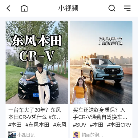
小视频
一台车火了30年？东风
买车还送终身质保？入
本田CR-V凭什么 #东风
手CR-V通勤自驾换车都
本田CR-V销量破300万
不亏#买SUV必看CRV #
#本田
#东风本田
#东风
#SUV
#本田
#本田CRV
辆#本田CR-V e:FCEV#
东风本田 #CRV#家用
小磊日记
绚丽的泡泡小浣熊1358