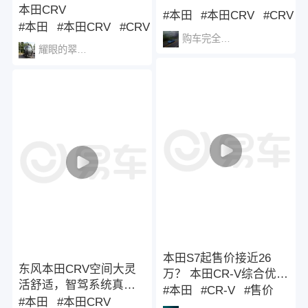
本田CRV
#本田
#本田CRV
#CRV
#本田
#本田CRV
#CRV
购车完全指南
耀眼的翠菊花1489
本田S7起售价接近26
东风本田CRV空间大灵
万？ 本田CR-V综合优惠
活舒适，智驾系统真的
接近5万，本田S7起售价
#本田
#CR-V
#售价
顶！
#本田
#本田CRV
接近26万？