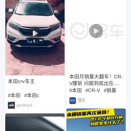
本田月销量大翻车！CR-
本田crv车主
V腰斩 问题到底出在
哪？#东风本田CR-V销
#本田
#CR-V
#销量
#本田
#本田c
量破300万辆
懂车
gaolinyi130924