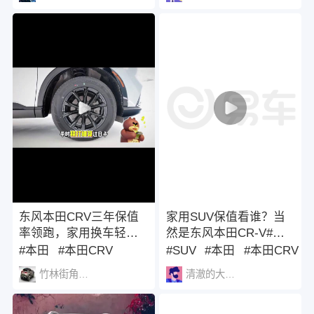
本田CR-V e:FCEV#
SUV #买车攻略
东风本田CRV三年保值
家用SUV保值看谁？当
率领跑，家用换车轻松
然是东风本田CR-V#东
回血
风本田#CRV#买SUV必
#本田
#本田CRV
#SUV
#本田
#本田CRV
看CRV
#东风本田
竹林街角守夜团
清澈的大戟草1062