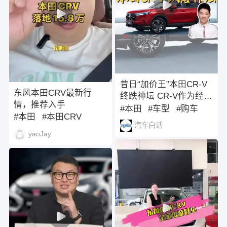
昔日“加价王”本田CR-V
东风本田CRV最新行
终跌神坛 CR-V作为经典
情，推荐入手
车型曾经加价购车，现
#本田
#车型
#购车
#本田
#本田CRV
在的11.99万元一口价虽
汽车白话
然给准备买车用户提供
#东风本田
yaoJay
绝佳机会，但是官方没
有看到正式的消息，有
可能需要支付贷款利
息。对于想要入手的朋
友，可以继续关注，有
可能还有深度降价。