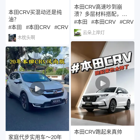
本田CRV高速吵到崩
本田CRV买混动还是纯
溃？多层材料搭配，根
油？
治风噪胎噪汽车隔音降
#本田
#本田CRV
#CRV
#本田
#本田CRV
#CRV
噪
云朵上岸灯
木枕头啊
本田CRV跑起来真帅
家庭代步实用车～20年