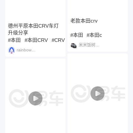
老款本田crv
德州平原本田CRV车灯
升级分享
#本田
#本田c
#本田
#本田CRV
#CRV
米米饭树wind
rainbow081029