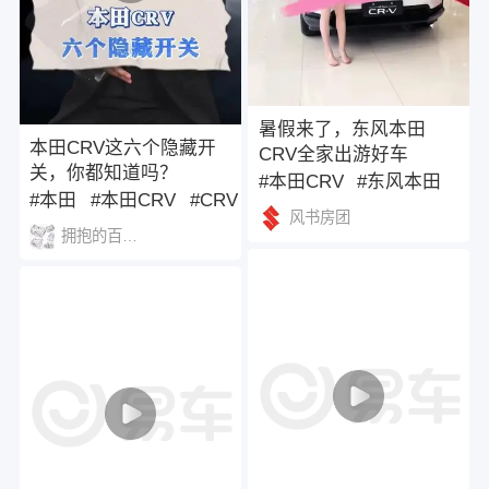
暑假来了，东风本田
本田CRV这六个隐藏开
CRV全家出游好车
关，你都知道吗？
#本田CRV
#东风本田
#本田
#本田CRV
#CRV
#本田
风书房团
拥抱的百合科1467