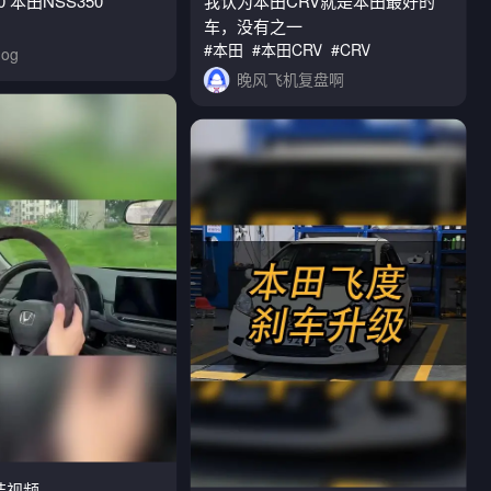
 本田NSS350
我认为本田CRV就是本田最好的
车，没有之一
#本田
#本田CRV
#CRV
og
晚风飞机复盘啊
装视频