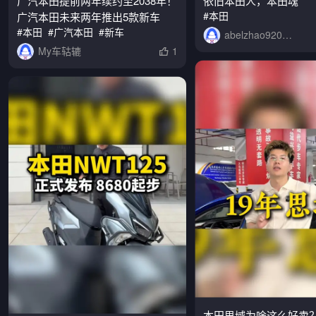
广汽本田提前两年续约至2038年！
依旧本田人，本田魂
#本田
广汽本田未来两年推出5款新车
#本田
#广汽本田
#新车
abelzhao920101
My车轱辘
1
本田思域为啥这么好卖