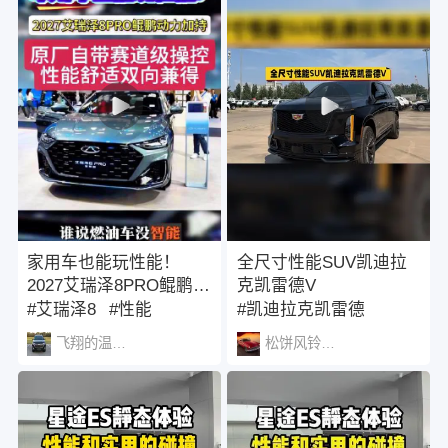
家用车也能玩性能！
全尺寸性能SUV凯迪拉
2027艾瑞泽8PRO鲲鹏动
克凯雷德V
力加持，原厂自带赛道
#艾瑞泽8
#性能
#凯迪拉克凯雷德
级操控，性能舒适双向
#艾瑞泽
#凯迪拉克
#SUV
飞翔的温柔考拉1434
松饼风铃amy
兼得！