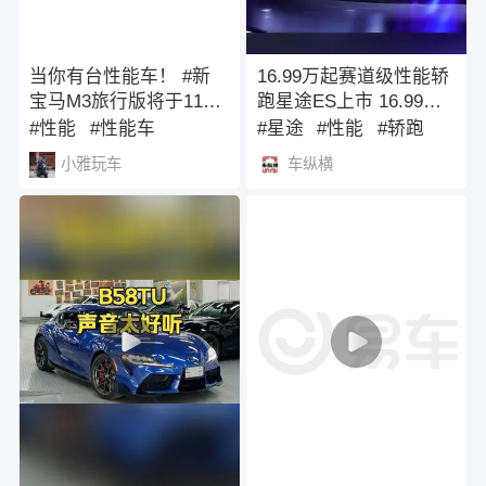
当你有台性能车！ #新
16.99万起赛道级性能轿
宝马M3旅行版将于11月
跑星途ES上市 16.99万
4日国内亮相
起！赛道级性能轿跑星
#性能
#性能车
#星途
#性能
#轿跑
途ES正式上市#星途ES#
小雅玩车
车纵横
赛道级性能轿跑#星途汽
车