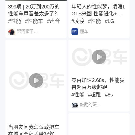
399期 | 20万到200万的
年轻人的性能梦，凌渡L
性能车声音差太多了？
GTS来圆 性能进化+颜
值升级#新款大众凌渡L
#性能
#性能车
#声音
#凌渡
#性能
#LG
GTS实车曝光 #上汽大
银河帽子向阳灯
懂车
众新凌渡L GTS官图发
布
零百加速2.68s，性能猛
兽超百万级超跑
#性能
#超跑
#8s
鼓励的斑竹丛1444
当朋友问我怎么敢把车
在城区全程丢给智驾