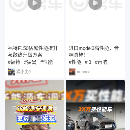
福特F150猛禽性能提升
进口model3高性能，音
与散热升级方案
响真棒！
#福特
#猛禽
#性能
#性能
#l3
#音响
猫小虎030426
annacai