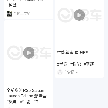
#智驾
企鹅上岸猫
性能轿跑 星途ES
#星途
#性能
#轿跑
车食记Jet
全新奥迪RS5 Saloon
Launch Edition 燃擎登
场，性能美学再进化！
#奥迪
#性能
#R