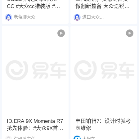
CC #大众cc猎装版 #旅
做翻新整备 大众途锐专
行车 #贵阳老蒋
修
老蒋聊大众
进口大众高端服务
ID.ERA 9X Momenta R7
丰田铂智7：设计时就考
抢先体验：#大众9X首发
虑维修
MomentaR7世界模型 #
汽研系主任
大飙车