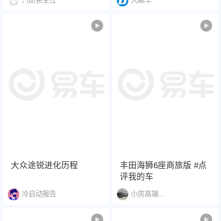
大众9X #大众9X物理AI
首车 #MomentaR7
#IDERA9X
大众途锐进化历程
丰田海狮6座商旅版 #点
评我的车
冷启动报告
小房高端商务