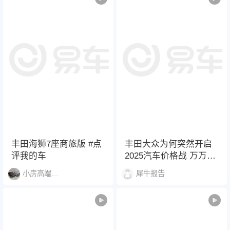
丰田海狮7座商旅版 #点
丰田大众为何突然开启
评我的车
2025汽车价格战 万万没
想到，2025年的价格大
小房高端商务
犀牛报告
战是由合资车发起的，
在自主品牌和新势力都
开始卷智驾的时候，丰
田、大众纷纷推出了超
低一口价，这是要跟比