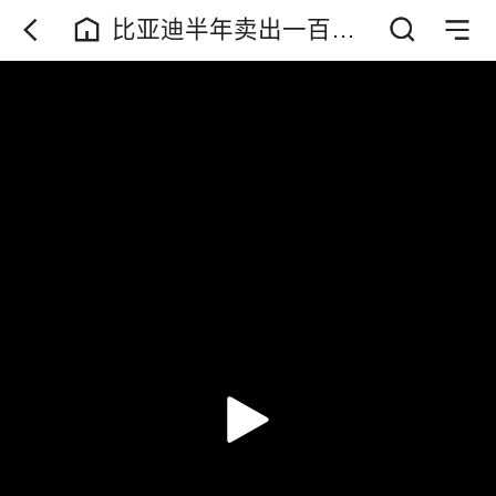
比亚迪半年卖出一百八
十万辆，合资品牌颓势
目前已经有不少车企公
布了上半年销量，过去
从合资品牌领跑到现在
自主品牌领跑，也不过
三四年的时间。大众丰
田表现尚可，日产、本
田这些品牌再发展下去
距离退市都不远了。