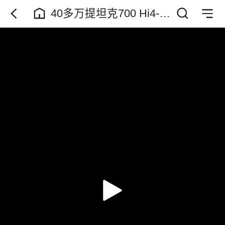
40多万提坦克700 Hi4-
Z！花这么多钱买台长
城？