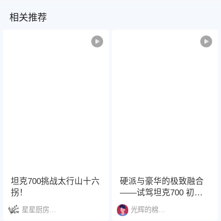
相关推荐
坦克700挑战太行山十六
硬派与豪华的极致融合
拐！
——试驾坦克700 初见
坦克700仿佛一头蓄势待
星星厨房听歌渔夫
光辉的棉花糖小狐1167
发的猛兽。外观极具视