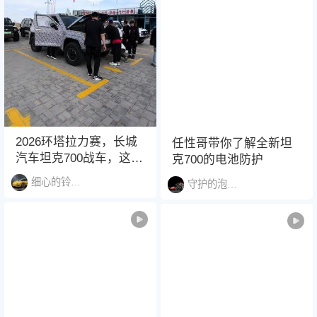
2026环塔拉力赛，长城
任性哥带你了解全新坦
汽车坦克700战车，这是
克700的电池防护
坦克700HI4Z?还是坦克
细心的铃兰花1484
守护的泡泡龙鱼1425
HI4T?