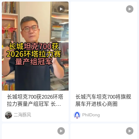
觉冲击力。车身线条刚
劲有力，充满肌肉感，
坦克700搭载了一台动力
强劲的发动机，轻点油
门，动力便源源不断地
输出，推背感十足。在
高速行驶时车辆的稳定
性也非常好，即使车速
达到120km/h以上依然感
觉非常沉稳。别看坦克
700车身庞大，方向盘的
转向力度适中，指向精
准悬挂系统的调校也非
常出色，能够有效地过
长城坦克700获2026环塔
长城汽车坦克700将旗舰
滤路面的颠簸同时在过
拉力赛量产组冠军 长城
展车开进核心商圈
弯时又能提供足够的支
坦克700获2026环塔拉力
二海豚风
PhilDong
撑力。
赛量产组冠军#2026长城
汽车环塔拉力赛 #长城
汽车2026环塔正式开赛