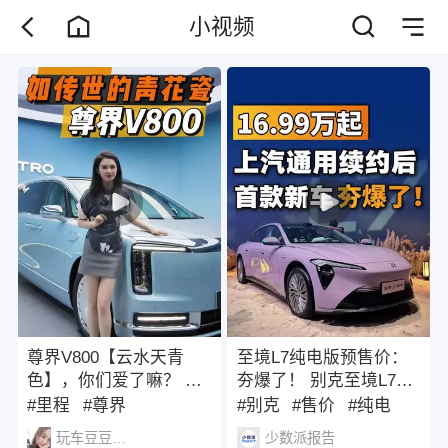
小视频
尊界V800【云水天青
至境L7纯电版预售价：
色】，你们爱了嘛？ 云
夯爆了！ 别克至境L7纯
卷天青色，风平万里程
电版昨日公布了预售
#里程
#尊界
#别克
#售价
#纯电
尊界V800这款【云水天
价，预售价公布之后，
玩车豆豆car
少数派报告