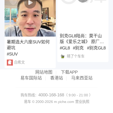
别克GL8陆尚：莫干山
版《爱乐之城》 原厂
暑期选大六座SUV如何
MPV也能玩露营？别克
避坑
#GL8
#别克
#别克GL8
GL8陆尚：莫干山版
#SUV
晴了个车车
《爱乐之城》，全场景
白希文
all i ！#别克新GL8陆尚8
月上市全面升级
网站地图
|
下载APP
易车国际站
|
香港站
|
马来西亚站
4000-168-168
购车热线：
（ 9:00 - 21:00 ）
易车 ©
2000-2026
m.yiche.com
营业执照