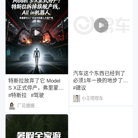
汽车这个东西已经到了
必须1年一换的地步了
特斯拉放弃了它 Model
么？给大家点建议,羊群
S X正式停产，弗里蒙特
#建议
效应可以不跟的其实！
工厂产线拆除，改造为
#特斯拉
#驾驶
小王唠唠车
Optimus人形机器人量产
#自动驾驶
厂花姗姗Vic
线。销量占比不足3%，
维持生产已是亏损。特
斯拉不想再做一家纯粹
的汽车公司，造车只是
现金奶牛，机器人和自