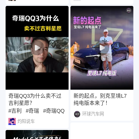
青色】 你们爱上了吗？
整个新能源市场也被震
惊了，全新的别克至境
L7纯电版有多强呢？来
看下吧。
奇瑞QQ3为什么卖不过
新的起点，别克至境L7
吉利星愿？
纯电版本来了！
#吉利
#奇瑞
#奇瑞QQ
环球汽车网
灼阳说车