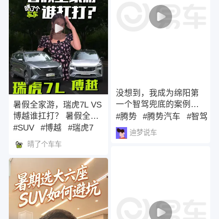
动驾驶才是终极目标。#
特斯拉 #ModelS
#ModelX #Optimus人形
机器人
没想到，我成为绵阳第
一个智驾兜底的案例，
暑假全家游，瑞虎7L VS
享受了一次尊贵的腾势
博越谁扛打？ 暑假全家
#腾势
#腾势汽车
#智驾
汽车兜底服务。#迪迪都
出行，燃油SUV如何
#SUV
#博越
#瑞虎7
迪梦说车
兜 #精诚服务
选？瑞虎7L超大空间+7
晴了个车车
气囊全球安全认证 vs 博
越实用配置！#瑞虎7L